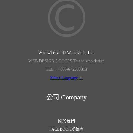
WacowTravel © Wacowbnb, Inc.
WEB DESIGN：OOOPS Tainan web design
TEL：+886-6+2899813
Select Language
▼
公司 Company
關於我們
FACEBOOK粉絲團