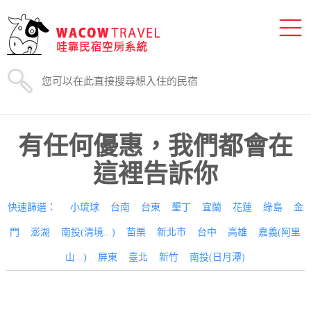
有任何優惠，我們都會在
這裡告訴你
快速篩選：
小琉球
台南
台東
墾丁
宜蘭
花蓮
綠島
金
門
澎湖
南投(清境...)
苗栗
新北市
台中
高雄
嘉義(阿里
山...)
屏東
臺北
新竹
南投(日月潭)